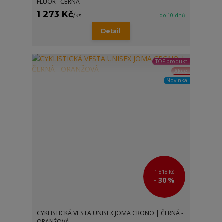
FLUOR - ČERNÁ
1 273 Kč
/
ks
do 10 dnů
Detail
TOP produkt
Akce
Novinka
1 818 Kč
- 30 %
CYKLISTICKÁ VESTA UNISEX JOMA CRONO | ČERNÁ -
ORANŽOVÁ