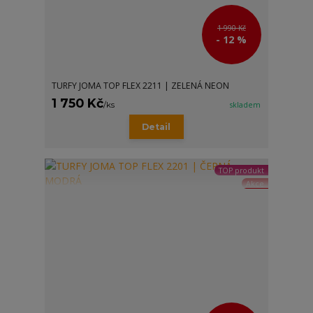
1 990 Kč
- 12 %
TURFY JOMA TOP FLEX 2211 | ZELENÁ NEON
1 750 Kč
/
ks
skladem
Detail
TOP produkt
Akce