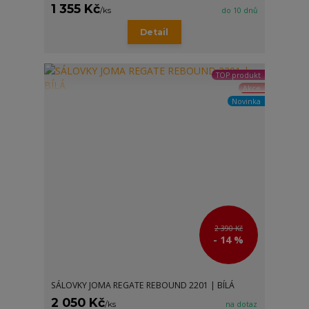
1 355 Kč
/
ks
do 10 dnů
Detail
TOP produkt
Akce
Novinka
2 390 Kč
- 14 %
SÁLOVKY JOMA REGATE REBOUND 2201 | BÍLÁ
2 050 Kč
/
ks
na dotaz