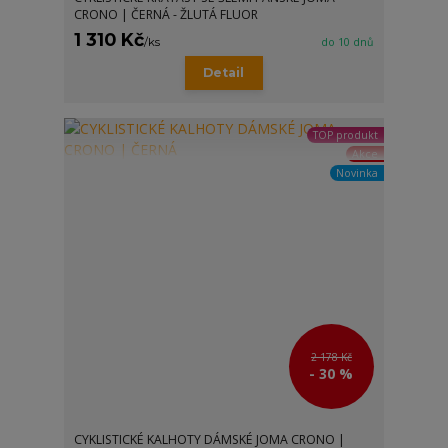
CRONO | ČERNÁ - ŽLUTÁ FLUOR
1 310 Kč
/
ks
do 10 dnů
Detail
TOP produkt
Akce
Novinka
2 178 Kč
- 30 %
CYKLISTICKÉ KALHOTY DÁMSKÉ JOMA CRONO |