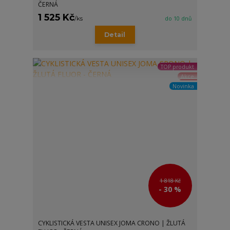
ČERNÁ
1 525 Kč
/
ks
do 10 dnů
Detail
TOP produkt
Akce
Novinka
1 818 Kč
- 30 %
CYKLISTICKÁ VESTA UNISEX JOMA CRONO | ŽLUTÁ