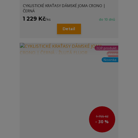
CYKLISTICKÉ KRAŤASY DÁMSKÉ JOMA CRONO |
ČERNÁ
1 229 Kč
/
ks
do 10 dnů
Detail
TOP produkt
Akce
Novinka
1 755 Kč
- 30 %