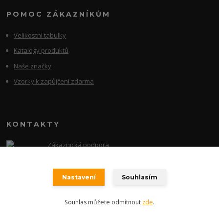
POMOC ZÁKAZNÍKŮM
Velikostní tabulky
Katalogy produktů
Naše značky
Vzorky k zapůjčení zdarma
KONTAKTY
Zákaznická podpora
+420 728 118 114
(Po-Ne, 9-20 hod.)
Nastavení
Souhlasím
obchod@e-shopsport.cz
Souhlas můžete odmítnout
zde
.