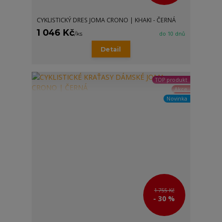
CYKLISTICKÝ DRES JOMA CRONO | KHAKI - ČERNÁ
1 046 Kč
/
ks
do 10 dnů
Detail
TOP produkt
Akce
Novinka
1 755 Kč
- 30 %