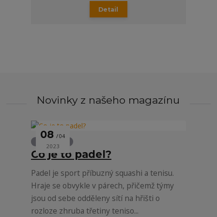
Detail
Novinky z našeho magazínu
08
04
ZAJÍMAVOSTI
2023
Co je to padel?
Padel je sport příbuzný squashi a tenisu.
Hraje se obvykle v párech, přičemž týmy
jsou od sebe odděleny sítí na hřišti o
rozloze zhruba třetiny teniso...