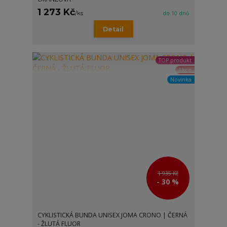
1 273 Kč
/
ks
do 10 dnů
Detail
TOP produkt
Akce
Novinka
1 935 Kč
- 30 %
CYKLISTICKÁ BUNDA UNISEX JOMA CRONO | ČERNÁ
- ŽLUTÁ FLUOR