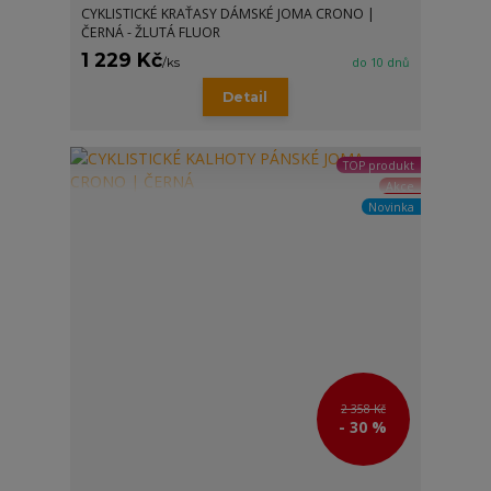
CYKLISTICKÉ KRAŤASY DÁMSKÉ JOMA CRONO |
ČERNÁ - ŽLUTÁ FLUOR
1 229 Kč
/
ks
do 10 dnů
Detail
TOP produkt
Akce
Novinka
2 358 Kč
- 30 %