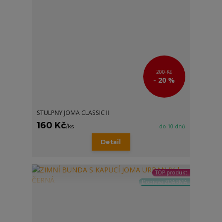
200 Kč
- 20 %
STULPNY JOMA CLASSIC II
160 Kč
/
ks
do 10 dnů
Detail
TOP produkt
Doprava ZDARMA