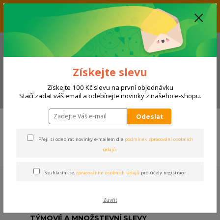
Vážení zákazníci, aktuálně nabízíme slevu až 33% na produkty
umístěné v kategorii VÝPRODEJ. Přejeme příjemný nákup! Váš tým E-
SHOPSPORT.CZ
+420 728 118 114
(Po-Ne, 9-20 hod.)
Získejte slevu
Získejte 100 Kč slevu na první objednávku
Menu
Stačí zadat váš email a odebírejte novinky z našeho e-shopu.
Odeslat
Přeji si odebírat novinky e-mailem dle
podmínek zpracování osobních
údajů
.
Souhlasím se
zpracováním osobních údajů
pro účely registrace.
DOPRAVA ZDARMA
Zavřít
při nákupu nad 2000 Kč
TÝMOVÉ A MNOŽSTEVNÍ SLEVY