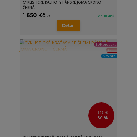
CYKLISTICKÉ KALHOTY PÁNSKÉ JOMA CRONO |
ČERNÁ
1 650 Kč
/
ks
do 10 dnů
Detail
TOP produkt
Akce
Novinka
1 872 Kč
- 30 %