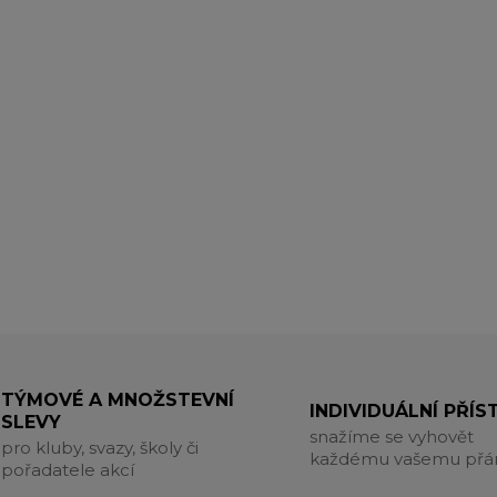
TÝMOVÉ A MNOŽSTEVNÍ
INDIVIDUÁLNÍ PŘÍS
SLEVY
snažíme se vyhovět
pro kluby, svazy, školy či
každému vašemu přá
pořadatele akcí