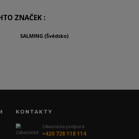
HTO ZNAČEK :
SALMING (Švédsko)
M
KONTAKTY
Zákaznická podpora
+420 728 118 114