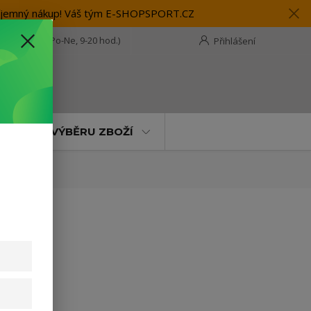
 příjemný nákup! Váš tým E-SHOPSPORT.CZ
28 118 114
(Po-Ne, 9-20 hod.)
Přihlášení
t
MOC PŘI VÝBĚRU ZBOŽÍ