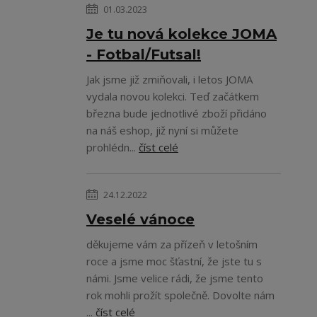
01.03.2023
Je tu nová kolekce JOMA
- Fotbal/Futsal!
Jak jsme již zmiňovali, i letos JOMA
vydala novou kolekci. Teď začátkem
března bude jednotlivé zboží přidáno
na náš eshop, již nyní si můžete
prohlédn...
číst celé
24.12.2022
Veselé vánoce
děkujeme vám za přízeň v letošním
roce a jsme moc šťastní, že jste tu s
námi. Jsme velice rádi, že jsme tento
rok mohli prožít společně. Dovolte nám
...
číst celé