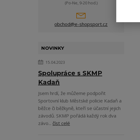
(Po-Ne, 9-20 hod.)
obchod@e-shopsport.cz
NOVINKY
15.04.2023
Spolupráce s SKMP
Kadaň
Jsem hrdí, že můžeme podpořit
Sportovní klub Městské policie Kadaň a
běžce či běžkyně, kteří se účastní jejich
závodů. SKMP pořádá každý rok dva
závo...
číst celé