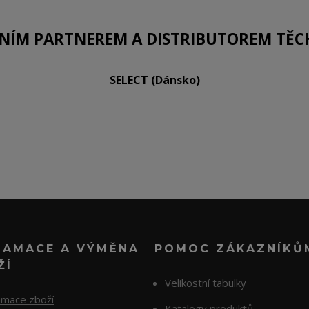
LNÍM PARTNEREM A DISTRIBUTOREM TĚC
SELECT (Dánsko)
LAMACE A VÝMĚNA
POMOC ZÁKAZNÍKŮ
ŽÍ
Velikostní tabulky
amace zboží
Katalogy produktů