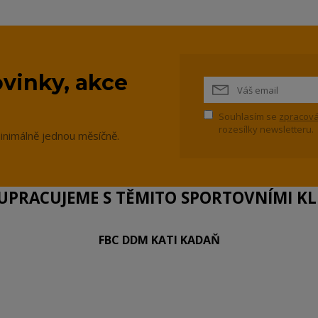
vinky, akce
Souhlasím se
zpracová
rozesílky newsletteru.
inimálně jednou měsíčně.
PRACUJEME S TĚMITO SPORTOVNÍMI KLU
FBC DDM KATI KADAŇ