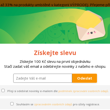
evu až 33% na produkty umístěné v kategorii VÝPRODEJ. Přejeme
Kontakty
Více
Nevíte si rady? Zavolejte.
+420 7
Hleda
ORTY
DOPLŇKY
VÝPRODEJ!!!
PO
Získejte slevu
e
Získejte 100 Kč slevu na první objednávku
Stačí zadat váš email a odebírejte novinky z našeho e-shopu.
Míče
Odeslat
SELECT - MÍČE
Přeji si odebírat novinky e-mailem dle
podmínek zpracování osobních údajů
.
Souhlasím se
zpracováním osobních údajů
pro účely registrace.