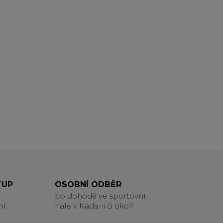
TUP
OSOBNÍ ODBĚR
po dohodě ve sportovní
ní
hale v Kadani či okolí