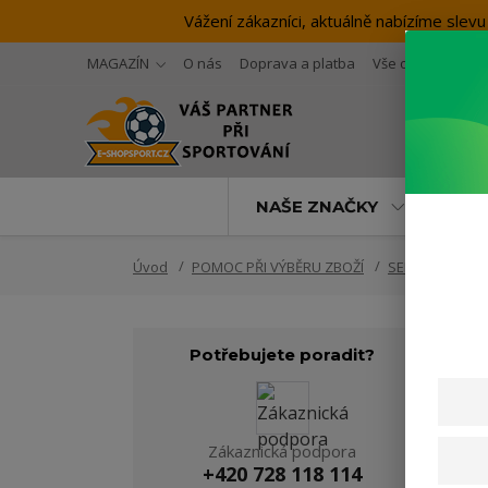
Vážení zákazníci, aktuálně nabízíme sl
MAGAZÍN
O nás
Doprava a platba
Vše o nákupu
NAŠE ZNAČKY
SP
Úvod
POMOC PŘI VÝBĚRU ZBOŽÍ
SELECT
Míč
Potřebujete poradit?
Zákaznická podpora
+420 728 118 114