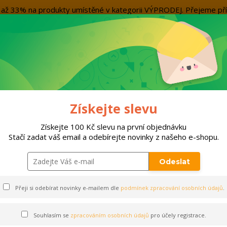
evu až 33% na produkty umístěné v kategorii VÝPRODEJ. Přejeme
Kontakty
Více
Nevíte si rady? Zavolejte.
+420 7
Hleda
ORTY
DOPLŇKY
VÝPRODEJ!!!
PO
Získejte slevu
Získejte 100 Kč slevu na první objednávku
Stačí zadat váš email a odebírejte novinky z našeho e-shopu.
Odeslat
Doprava a platba
Přeji si odebírat novinky e-mailem dle
podmínek zpracování osobních údajů
.
Souhlasím se
zpracováním osobních údajů
pro účely registrace.