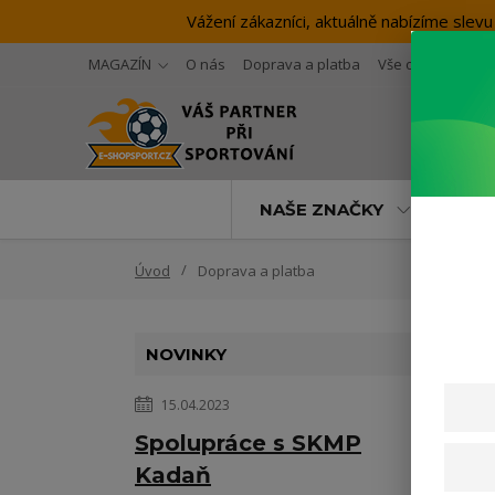
Vážení zákazníci, aktuálně nabízíme sl
MAGAZÍN
O nás
Doprava a platba
Vše o nákupu
NAŠE ZNAČKY
SP
Úvod
Doprava a platba
NOVINKY
15.04.2023
Spolupráce s SKMP
Kadaň