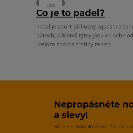
ZAJÍMAVOSTI
2023
Co je to padel?
Padel je sport příbuzný squashi a teni
párech, přičemž týmy jsou od sebe odd
rozloze zhruba třetiny teniso...
Nepropásněte no
a slevy!
Můžete se kdykoli odhlásit. Zasíláme m