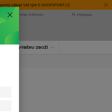
 příjemný nákup! Váš tým E-SHOPSPORT.CZ
28 118 114
(Po-Ne, 9-20 hod.)
Přihlášení
t
MOC PŘI VÝBĚRU ZBOŽÍ