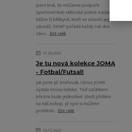
Jsem hrdí, že můžeme podpořit
Sportovní klub Městské policie Kadaň a
běžce či běžkyně, kteří se účastní jejich
závodů. SKMP pořádá každý rok dva
závo...
číst celé
01.03.2023
Je tu nová kolekce JOMA
- Fotbal/Futsal!
Jak jsme již zmiňovali, i letos JOMA
vydala novou kolekci. Teď začátkem
března bude jednotlivé zboží přidáno
na náš eshop, již nyní si můžete
prohlédn...
číst celé
24.12.2022