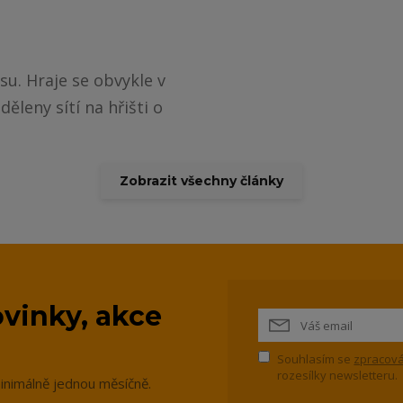
su. Hraje se obvykle v
ěleny sítí na hřišti o
Zobrazit všechny články
vinky, akce
Souhlasím se
zpracová
rozesílky newsletteru.
inimálně jednou měsíčně.