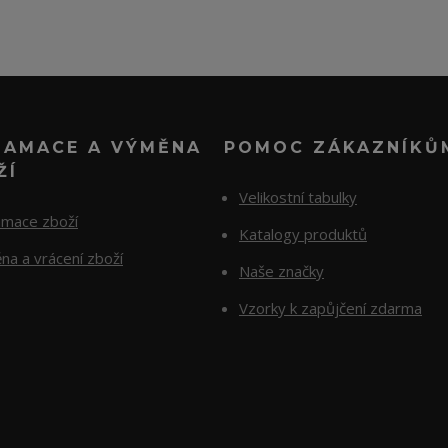
LAMACE A VÝMĚNA
POMOC ZÁKAZNÍKŮ
ŽÍ
Velikostní tabulky
amace zboží
Katalogy produktů
na a vrácení zboží
Naše značky
Vzorky k zapůjčení zdarma