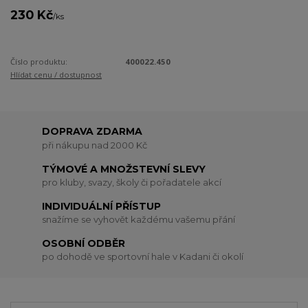
230 Kč
/
ks
Číslo produktu:
400022.450
Hlídat cenu / dostupnost
DOPRAVA ZDARMA
při nákupu nad 2000 Kč
TÝMOVÉ A MNOŽSTEVNÍ SLEVY
pro kluby, svazy, školy či pořadatele akcí
INDIVIDUÁLNÍ PŘÍSTUP
snažíme se vyhovět každému vašemu přání
OSOBNÍ ODBĚR
po dohodě ve sportovní hale v Kadani či okolí