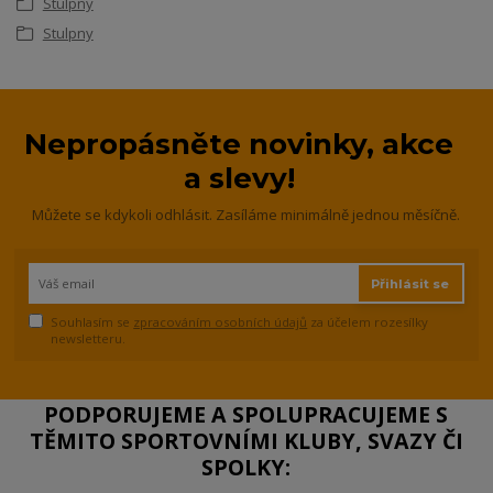
Stulpny
Stulpny
Nepropásněte novinky, akce
a slevy!
Můžete se kdykoli odhlásit. Zasíláme minimálně jednou měsíčně.
Přihlásit se
Souhlasím se
zpracováním osobních údajů
za účelem rozesílky
newsletteru.
PODPORUJEME A SPOLUPRACUJEME S
TĚMITO SPORTOVNÍMI KLUBY, SVAZY ČI
SPOLKY: