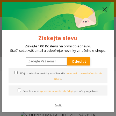
Vážení zákazníci, aktuálně nabízíme slevu až 33% na produkty
umístěné v kategorii VÝPRODEJ. Přejeme příjemný nákup! Váš tým E-
SHOPSPORT.CZ
+420 728 118 114
(Po-Ne, 9-20 hod.)
Získejte slevu
Získejte 100 Kč slevu na první objednávku
Menu
Stačí zadat váš email a odebírejte novinky z našeho e-shopu.
Úvod
SPORTY
FOTBAL, FUTSAL
Zápasové vybavení
Stulpny
Odeslat
STULPNY JOMA CALCIO | ZELENÁ - BÍLÁ
Přeji si odebírat novinky e-mailem dle
podmínek zpracování osobních
údajů
.
STULPNY JOMA CALCIO |
ZELENÁ - BÍLÁ
Souhlasím se
zpracováním osobních údajů
pro účely registrace.
Zavřít