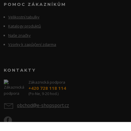
POMOC ZÁKAZNÍKŮM
Velikostní tabulky
Katalogy produktů
Naše značky
Vzorky k zapůjčení zdarma
KONTAKTY
Zákaznická podpora
+420 728 118 114
(Po-Ne, 9-20 hod.)
obchod@e-shopsport.cz