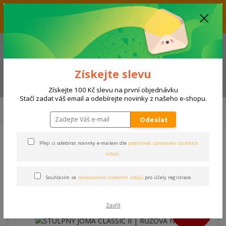
Vážení zákazníci, aktuálně nabízíme slevu až 33% na produkty
umístěné v kategorii VÝPRODEJ. Přejeme příjemný nákup! Váš tým E-
SHOPSPORT.CZ
+420 728 118 114
(Po-Ne, 9-20 hod.)
Získejte slevu
Menu
Získejte 100 Kč slevu na první objednávku
Stačí zadat váš email a odebírejte novinky z našeho e-shopu.
Úvod
SPORTY
FOTBAL, FUTSAL
Zápasové vybavení
Stulpny
STULPNY JOMA CLASSIC II | RŮŽOVÁ NEON
Odeslat
Přeji si odebírat novinky e-mailem dle
podmínek zpracování osobních
STULPNY JOMA CLASSIC II |
údajů
.
RŮŽOVÁ NEON
Souhlasím se
zpracováním osobních údajů
pro účely registrace.
Akce
TOP produkt
200 Kč
Zavřít
- 20 %