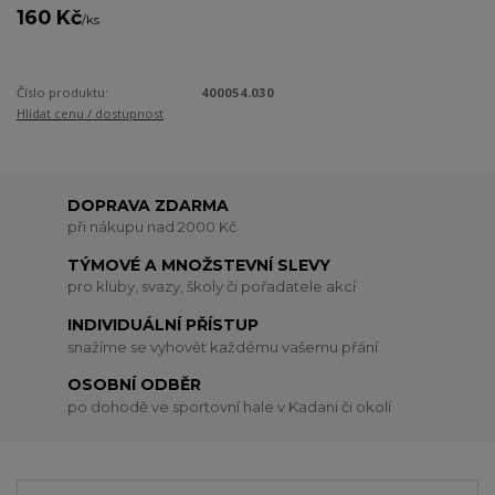
160 Kč
/
ks
Číslo produktu:
400054.030
Hlídat cenu / dostupnost
DOPRAVA ZDARMA
při nákupu nad 2000 Kč
TÝMOVÉ A MNOŽSTEVNÍ SLEVY
pro kluby, svazy, školy či pořadatele akcí
INDIVIDUÁLNÍ PŘÍSTUP
snažíme se vyhovět každému vašemu přání
OSOBNÍ ODBĚR
po dohodě ve sportovní hale v Kadani či okolí