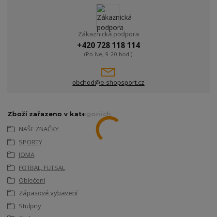
Zákaznická podpora
+420 728 118 114
(Po-Ne, 9-20 hod.)
obchod@e-shopsport.cz
Zboží zařazeno v kategoriích
NAŠE ZNAČKY
SPORTY
JOMA
FOTBAL, FUTSAL
Oblečení
Zápasové vybavení
Stulpny