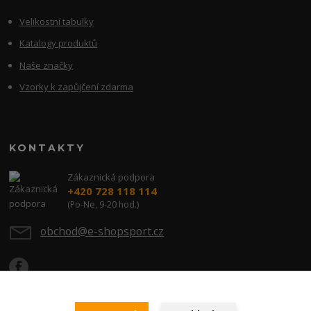
Velikostní tabulky
Katalogy produktů
Naše značky
Vzorky k zapůjčení zdarma
KONTAKTY
Zákaznická podpora
+420 728 118 114
(Po-Ne, 9-20 hod.)
obchod@e-shopsport.cz