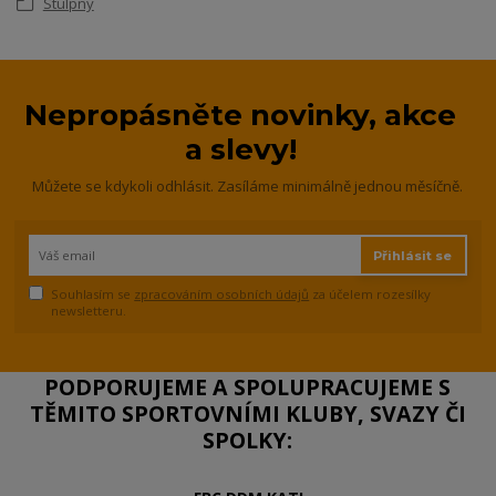
Stulpny
Nepropásněte novinky, akce
a slevy!
Můžete se kdykoli odhlásit. Zasíláme minimálně jednou měsíčně.
Přihlásit se
Souhlasím se
zpracováním osobních údajů
za účelem rozesílky
newsletteru.
PODPORUJEME A SPOLUPRACUJEME S
TĚMITO SPORTOVNÍMI KLUBY, SVAZY ČI
SPOLKY: