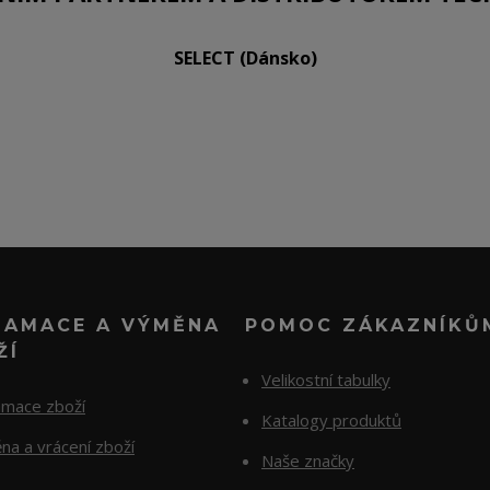
SELECT (Dánsko)
LAMACE A VÝMĚNA
POMOC ZÁKAZNÍKŮ
ŽÍ
Velikostní tabulky
amace zboží
Katalogy produktů
na a vrácení zboží
Naše značky