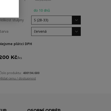
Dostupnost
do 10 dnů
Velikost stulpny
Barva
Nejsme plátci DPH
200 Kč
/
ks
Číslo produktu:
400194.600
Hlídat cenu / dostupnost
TUP
OSOBNÍ ODBĚR