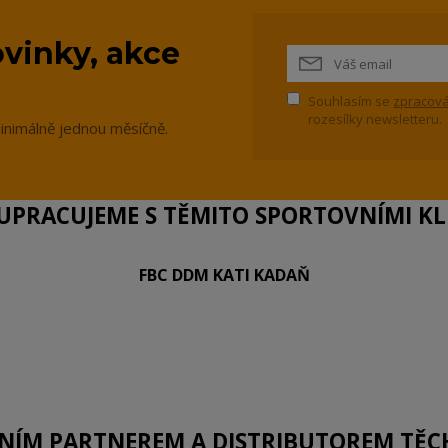
vinky, akce
Souhlasím se
zpracová
rozesílky newsletteru.
inimálně jednou měsíčně.
PRACUJEME S TĚMITO SPORTOVNÍMI KLU
FBC DDM KATI KADAŇ
LNÍM PARTNEREM A DISTRIBUTOREM TĚC