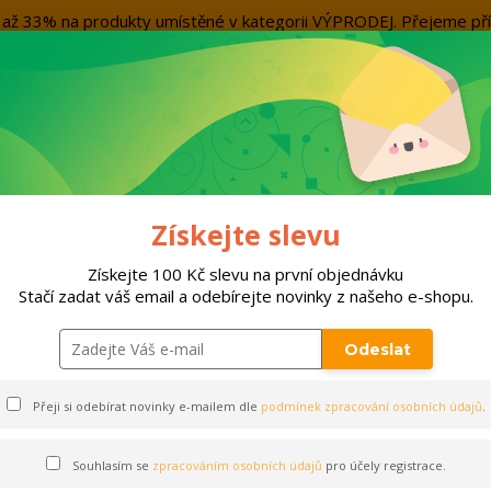
evu až 33% na produkty umístěné v kategorii VÝPRODEJ. Přejeme
Kontakty
Více
Nevíte si rady? Zavolejte.
+420 7
Hleda
ORTY
DOPLŇKY
VÝPRODEJ!!!
PO
Získejte slevu
bavení
Stulpny
STULPNY JOMA CLASSIC III | ČERVENÁ
Získejte 100 Kč slevu na první objednávku
Stačí zadat váš email a odebírejte novinky z našeho e-shopu.
IC III | ČERVENÁ
Odeslat
Přeji si odebírat novinky e-mailem dle
podmínek zpracování osobních údajů
.
Souhlasím se
zpracováním osobních údajů
pro účely registrace.