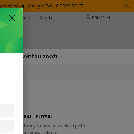
 příjemný nákup! Váš tým E-SHOPSPORT.CZ
28 118 114
(Po-Ne, 9-20 hod.)
Přihlášení
t
MOC PŘI VÝBĚRU ZBOŽÍ
MUŽI - FOTBAL - FUTSAL
Ponožkové stulpny s nápisem v oblasti prstů.
Antibakteriální úprava.
celý popis