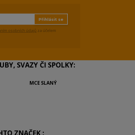
Přihlásit se
ním osobních údajů
za účelem
BY, SVAZY ČI SPOLKY:
MCE SLANÝ
HTO ZNAČEK :