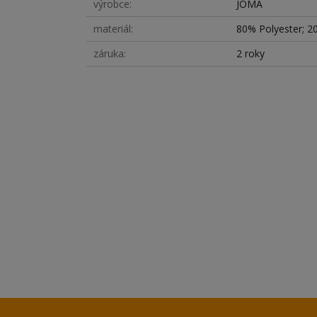
výrobce
JOMA
materiál
80% Polyester; 2
záruka
2 roky