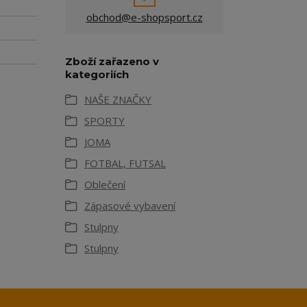
obchod@e-shopsport.cz
Zboží zařazeno v
kategoriích
NAŠE ZNAČKY
SPORTY
JOMA
FOTBAL, FUTSAL
Oblečení
Zápasové vybavení
Stulpny
Stulpny