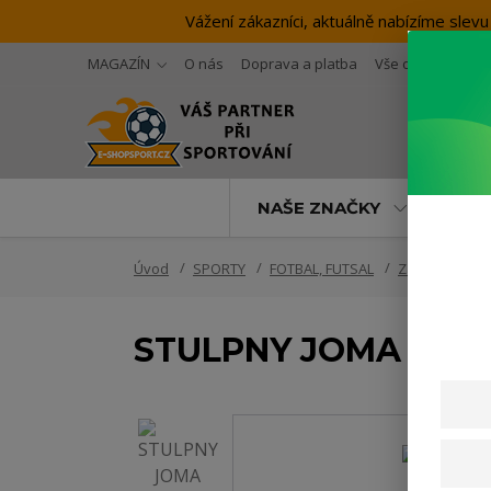
Vážení zákazníci, aktuálně nabízíme sl
MAGAZÍN
O nás
Doprava a platba
Vše o nákupu
NAŠE ZNAČKY
SP
Úvod
SPORTY
FOTBAL, FUTSAL
Zápasové vy
STULPNY JOMA CLASS