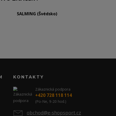
SALMING (Švédsko)
M
KONTAKTY
Zákaznická podpora
+420 728 118 114
(Po-Ne, 9-20 hod.)
obchod@e-shopsport.cz