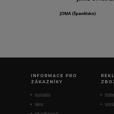
JOMA (Španělsko)
INFORMACE PRO
REK
ZÁKAZNÍKY
ZBO
Kontakty
Rekl
Akce
Výmě
Jak nakupovat