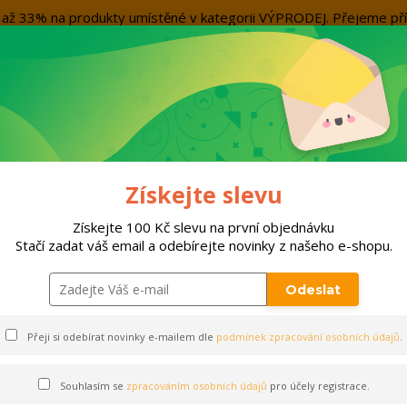
evu až 33% na produkty umístěné v kategorii VÝPRODEJ. Přejeme
Kontakty
Více
Nevíte si rady? Zavolejte.
+420 7
Hleda
ORTY
DOPLŇKY
VÝPRODEJ!!!
PO
Získejte slevu
bavení
Stulpny
STULPNY JOMA LEG II | ČERVENÁ
Získejte 100 Kč slevu na první objednávku
Stačí zadat váš email a odebírejte novinky z našeho e-shopu.
I | ČERVENÁ
Odeslat
Přeji si odebírat novinky e-mailem dle
podmínek zpracování osobních údajů
.
Souhlasím se
zpracováním osobních údajů
pro účely registrace.