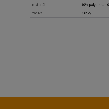
materiál
90% polyamid; 10
záruka
2 roky