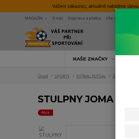
Vážení zákazníci, aktuálně nabízíme sl
MAGAZÍN
O nás
Doprava a platba
Vše o nákupu
NAŠE ZNAČKY
SP
Úvod
SPORTY
FOTBAL, FUTSAL
Zápasové vy
STULPNY JOMA LEG I
Akce