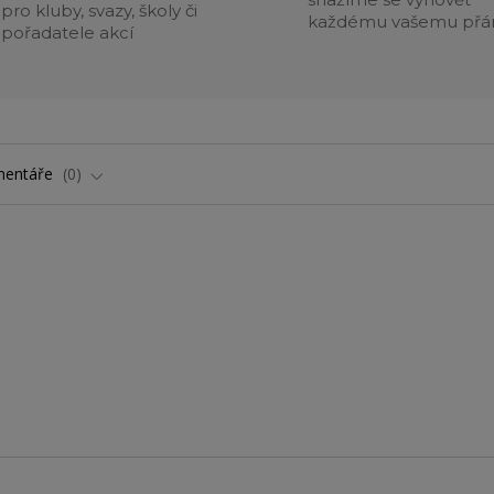
pro kluby, svazy, školy či
každému vašemu přá
pořadatele akcí
entáře
0