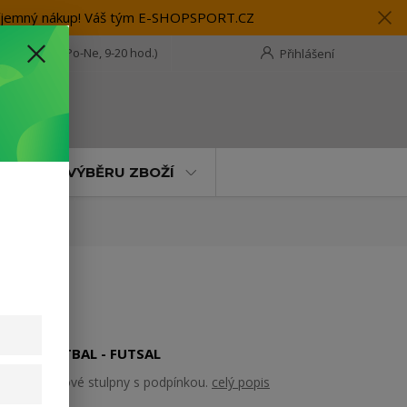
 příjemný nákup! Váš tým E-SHOPSPORT.CZ
28 118 114
(Po-Ne, 9-20 hod.)
Přihlášení
t
MOC PŘI VÝBĚRU ZBOŽÍ
MUŽI - FOTBAL - FUTSAL
Bezponožkové stulpny s podpínkou.
celý popis