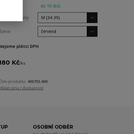
Dostupnost
do 10 dnů
Velikost stulpny
Barva
Nejsme plátci DPH
180 Kč
/
ks
Číslo produktu:
400753.600
Hlídat cenu / dostupnost
TUP
OSOBNÍ ODBĚR
po dohodě ve sportovní