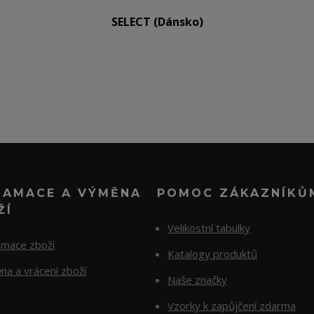
SELECT (Dánsko)
LAMACE A VÝMĚNA
POMOC ZÁKAZNÍKŮ
ŽÍ
Velikostní tabulky
amace zboží
Katalogy produktů
na a vrácení zboží
Naše značky
Vzorky k zapůjčení zdarma