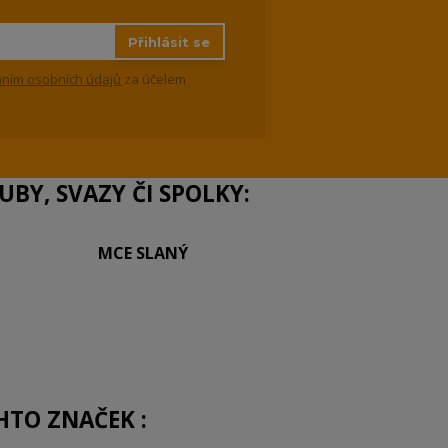
Přihlásit se
ním osobních údajů
za účelem
BY, SVAZY ČI SPOLKY:
MCE SLANÝ
HTO ZNAČEK :