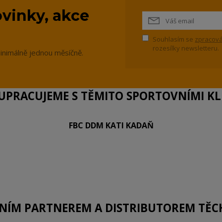
vinky, akce
Souhlasím se
zpracová
rozesílky newsletteru.
inimálně jednou měsíčně.
PRACUJEME S TĚMITO SPORTOVNÍMI KLU
FBC DDM KATI KADAŇ
LNÍM PARTNEREM A DISTRIBUTOREM TĚC