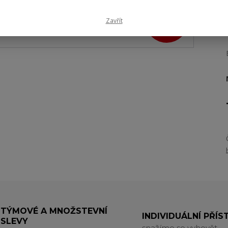
220 Kč
Zavřít
- 18 %
TÝMOVÉ A MNOŽSTEVNÍ
INDIVIDUÁLNÍ PŘÍS
SLEVY
snažíme se vyhovět