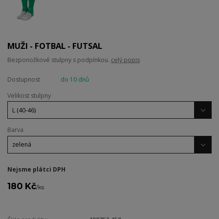
MUŽI - FOTBAL - FUTSAL
Bezponožkové stulpny s podpínkou.
celý popis
Dostupnost
do 10 dnů
Velikost stulpny
Barva
Nejsme plátci DPH
180 Kč
/
ks