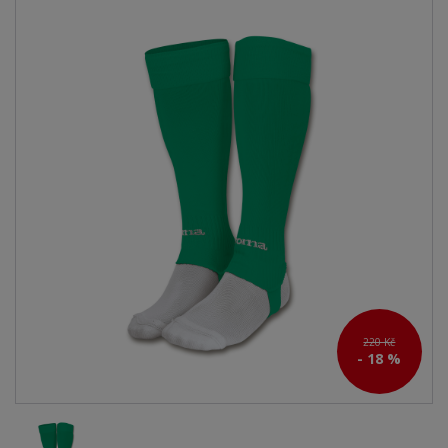
220 Kč
- 18 %