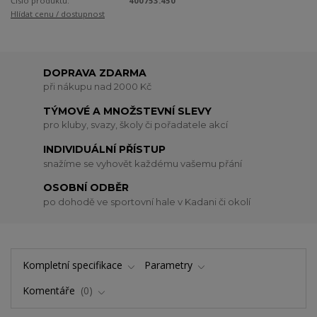
Číslo produktu:
400753.450
Hlídat cenu / dostupnost
DOPRAVA ZDARMA
při nákupu nad 2000 Kč
TÝMOVÉ A MNOŽSTEVNÍ SLEVY
pro kluby, svazy, školy či pořadatele akcí
INDIVIDUÁLNÍ PŘÍSTUP
snažíme se vyhovět každému vašemu přání
OSOBNÍ ODBĚR
po dohodě ve sportovní hale v Kadani či okolí
Kompletní specifikace
Parametry
Komentáře
0