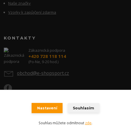
Naše značky
Vzorky k zapůjčení zdarma
KONTAKTY
Zákaznická podpora
+420 728 118 114
(Po-Ne, 9-20 hod.)
obchod@e-shopsport.cz
Nastavení
Souhlasím
Copyright 2023 E-SHOPSPORT.CZ - Všechna práva vyhrazena.
Souhlas můžete odmítnout
zde
.
Vytvořeno na
Eshop-rychle.cz