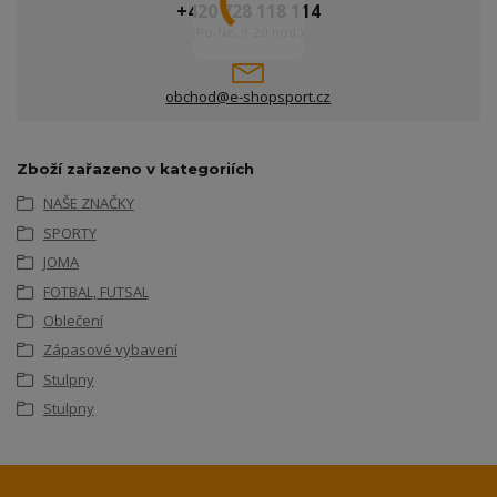
+420 728 118 114
(Po-Ne, 9-20 hod.)
obchod@e-shopsport.cz
Zboží zařazeno v kategoriích
NAŠE ZNAČKY
SPORTY
JOMA
FOTBAL, FUTSAL
Oblečení
Zápasové vybavení
Stulpny
Stulpny