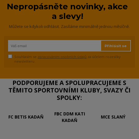
Nepropásněte novinky, akce
a slevy!
Můžete se kdykoli odhlásit. Zasíláme minimálně jednou měsíčně.
Přihlásit se
Souhlasím se
zpracováním osobních údajů
za účelem rozesílky
newsletteru.
PODPORUJEME A SPOLUPRACUJEME S
TĚMITO SPORTOVNÍMI KLUBY, SVAZY ČI
SPOLKY:
FBC DDM KATI
FC BETIS KADAŇ
MCE SLANÝ
KADAŇ