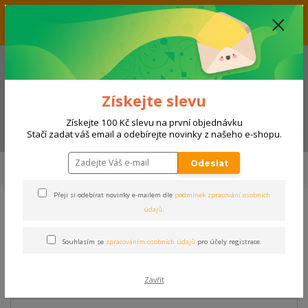
Vážení zákazníci, aktuálně nabízíme slevu až 33% na produkty
umístěné v kategorii VÝPRODEJ. Přejeme příjemný nákup! Váš tým E-
SHOPSPORT.CZ
+420 728 118 114
(Po-Ne, 9-20 hod.)
Získejte slevu
Získejte 100 Kč slevu na první objednávku
Menu
Stačí zadat váš email a odebírejte novinky z našeho e-shopu.
Úvod
SPORTY
FOTBAL, FUTSAL
Zápasové vybavení
Stulpny
Odeslat
STULPNY JOMA LEG II | ZELENÁ
Přeji si odebírat novinky e-mailem dle
podmínek zpracování osobních
údajů
.
STULPNY JOMA LEG II |
ZELENÁ
Souhlasím se
zpracováním osobních údajů
pro účely registrace.
Akce
Zavřít