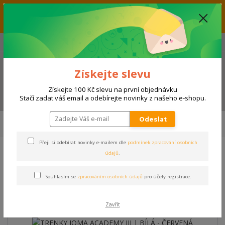
Vážení zákazníci, aktuálně nabízíme slevu až 33% na produkty
umístěné v kategorii VÝPRODEJ. Přejeme příjemný nákup! Váš tým E-
SHOPSPORT.CZ
+420 728 118 114
(Po-Ne, 9-20 hod.)
Získejte slevu
Získejte 100 Kč slevu na první objednávku
Menu
Stačí zadat váš email a odebírejte novinky z našeho e-shopu.
Úvod
SPORTY
FOTBAL, FUTSAL
Zápasové vybavení
Trenky
Odeslat
TRENKY JOMA ACADEMY III | BÍLÁ - ČERVENÁ
Přeji si odebírat novinky e-mailem dle
podmínek zpracování osobních
údajů
.
TRENKY JOMA ACADEMY III |
BÍLÁ - ČERVENÁ
Souhlasím se
zpracováním osobních údajů
pro účely registrace.
Zavřít