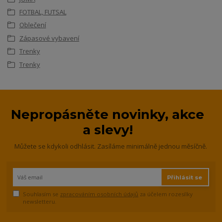
FOTBAL, FUTSAL
Oblečení
Zápasové vybavení
Trenky
Trenky
Nepropásněte novinky, akce
a slevy!
Můžete se kdykoli odhlásit. Zasíláme minimálně jednou měsíčně.
Přihlásit se
Souhlasím se
zpracováním osobních údajů
za účelem rozesílky
newsletteru.