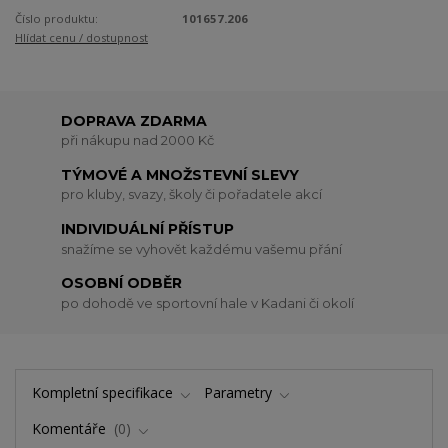
Číslo produktu:
101657.206
Hlídat cenu / dostupnost
DOPRAVA ZDARMA
při nákupu nad 2000 Kč
TÝMOVÉ A MNOŽSTEVNÍ SLEVY
pro kluby, svazy, školy či pořadatele akcí
INDIVIDUÁLNÍ PŘÍSTUP
snažíme se vyhovět každému vašemu přání
OSOBNÍ ODBĚR
po dohodě ve sportovní hale v Kadani či okolí
Kompletní specifikace
Parametry
Komentáře
0