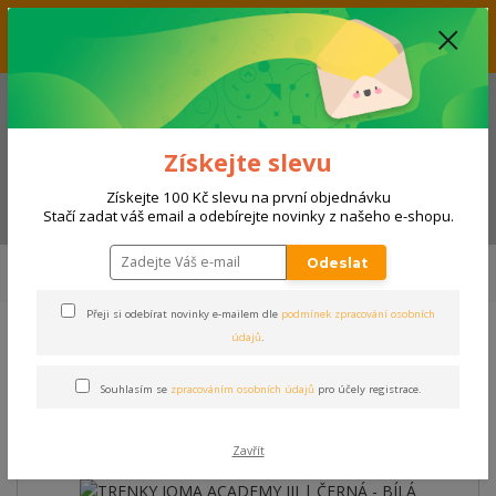
Vážení zákazníci, aktuálně nabízíme slevu až 33% na produkty
umístěné v kategorii VÝPRODEJ. Přejeme příjemný nákup! Váš tým E-
SHOPSPORT.CZ
+420 728 118 114
(Po-Ne, 9-20 hod.)
Získejte slevu
Získejte 100 Kč slevu na první objednávku
Menu
Stačí zadat váš email a odebírejte novinky z našeho e-shopu.
Úvod
SPORTY
FOTBAL, FUTSAL
Zápasové vybavení
Trenky
Odeslat
TRENKY JOMA ACADEMY III | ČERNÁ - BÍLÁ
Přeji si odebírat novinky e-mailem dle
podmínek zpracování osobních
údajů
.
TRENKY JOMA ACADEMY III |
ČERNÁ - BÍLÁ
Souhlasím se
zpracováním osobních údajů
pro účely registrace.
Zavřít