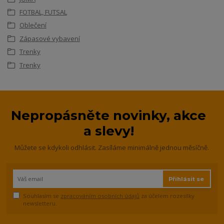
FOTBAL, FUTSAL
Oblečení
Zápasové vybavení
Trenky
Trenky
Nepropásněte novinky, akce
a slevy!
Můžete se kdykoli odhlásit. Zasíláme minimálně jednou měsíčně.
Přihlásit se
Souhlasím se
zpracováním osobních údajů
za účelem rozesílky
newsletteru.