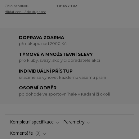
Číslo produktu:
101657.102
Hlídat cenu / dostupnost
DOPRAVA ZDARMA
při nákupu nad 2000 Kč
TÝMOVÉ A MNOŽSTEVNÍ SLEVY
pro kluby, svazy, školy či pořadatele akcí
INDIVIDUÁLNÍ PŘÍSTUP
snažíme se vyhovět každému vašemu přání
OSOBNÍ ODBĚR
po dohodě ve sportovní hale v Kadani či okolí
Kompletní specifikace
Parametry
Komentáře
0