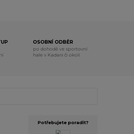
TUP
OSOBNÍ ODBĚR
po dohodě ve sportovní
ní
hale v Kadani či okolí
Potřebujete poradit?