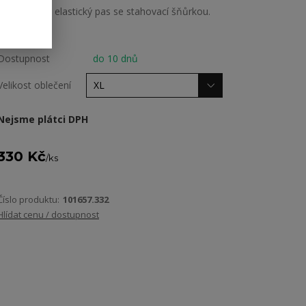
Nastavitelný elastický pas se stahovací šňůrkou.
celý popis
Dostupnost
do 10 dnů
Velikost oblečení
Nejsme plátci DPH
330 Kč
/
ks
Číslo produktu:
101657.332
Hlídat cenu / dostupnost