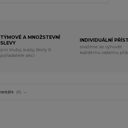
TÝMOVÉ A MNOŽSTEVNÍ
INDIVIDUÁLNÍ PŘÍS
SLEVY
snažíme se vyhovět
pro kluby, svazy, školy či
každému vašemu přá
pořadatele akcí
entáře
0