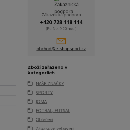
Zákaznická podpora
+420 728 118 114
(Po-Ne, 9-20 hod.)
obchod@e-shopsport.cz
Zboží zařazeno v
kategoriích
NAŠE ZNAČKY
SPORTY
JOMA
FOTBAL, FUTSAL
Oblečení
Zápasové vybavení