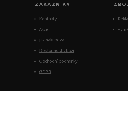
ZÁKAZNÍKY
ZBO
Kontakty
Rekl
Akce
Výmě
Jak nakupovat
Dostupnost zboží
Obchodní podmínky
GDPR