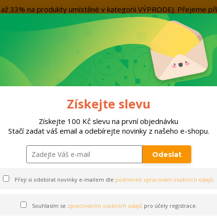
evu až 33% na produkty umístěné v kategorii VÝPRODEJ. Přejeme
Kontakty
Více
Nevíte si rady? Zavolejte.
+420 7
Hleda
ORTY
DOPLŇKY
VÝPRODEJ!!!
PO
Získejte slevu
bavení
Trenky
TRENKY JOMA ACADEMY III | TMAVĚ MODRÁ - BÍLÁ
Získejte 100 Kč slevu na první objednávku
Stačí zadat váš email a odebírejte novinky z našeho e-shopu.
Y III | TMAVĚ MODRÁ - BÍL
Odeslat
Přeji si odebírat novinky e-mailem dle
podmínek zpracování osobních údajů
.
Souhlasím se
zpracováním osobních údajů
pro účely registrace.