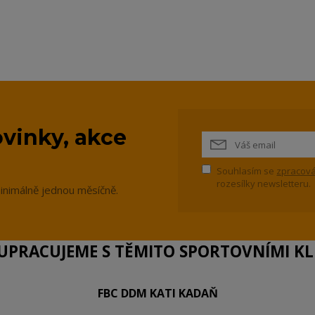
vinky, akce
Souhlasím se
zpracová
rozesílky newsletteru.
inimálně jednou měsíčně.
PRACUJEME S TĚMITO SPORTOVNÍMI KLU
FBC DDM KATI KADAŇ