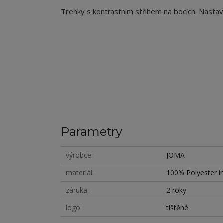
Trenky s kontrastním střihem na bocích. Nastavi
Parametry
výrobce
JOMA
materiál
100% Polyester in
záruka
2 roky
logo
tištěné