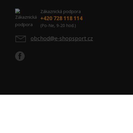
Zákaznická podpora
+420 728 118 114
(Po-Ne, 9-20 hod.)
obchod@e-shopsport.cz