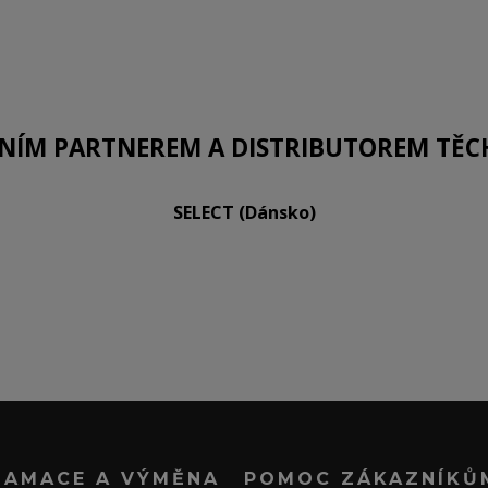
LNÍM PARTNEREM A DISTRIBUTOREM TĚC
SELECT (Dánsko)
LAMACE A VÝMĚNA
POMOC ZÁKAZNÍKŮ