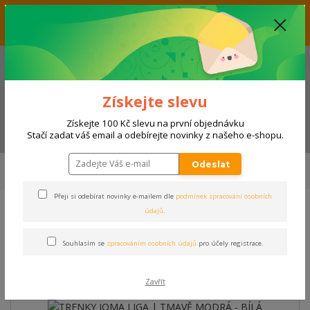
Vážení zákazníci, aktuálně nabízíme slevu až 33% na produkty
umístěné v kategorii VÝPRODEJ. Přejeme příjemný nákup! Váš tým E-
SHOPSPORT.CZ
+420 728 118 114
(Po-Ne, 9-20 hod.)
Získejte slevu
Získejte 100 Kč slevu na první objednávku
Menu
Stačí zadat váš email a odebírejte novinky z našeho e-shopu.
Úvod
SPORTY
FOTBAL, FUTSAL
Zápasové vybavení
Trenky
Odeslat
TRENKY JOMA LIGA | TMAVĚ MODRÁ - BÍLÁ
Přeji si odebírat novinky e-mailem dle
podmínek zpracování osobních
údajů
.
TRENKY JOMA LIGA | TMAVĚ
MODRÁ - BÍLÁ
Souhlasím se
zpracováním osobních údajů
pro účely registrace.
Zavřít