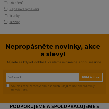
Oblečení
Zápasové vybavení
Trenky
Trenky
Nepropásněte novinky, akce
a slevy!
Můžete se kdykoli odhlásit. Zasíláme minimálně jednou měsíčně.
Přihlásit se
Souhlasím se
zpracováním osobních údajů
za účelem rozesílky
newsletteru.
PODPORUJEME A SPOLUPRACUJEME S