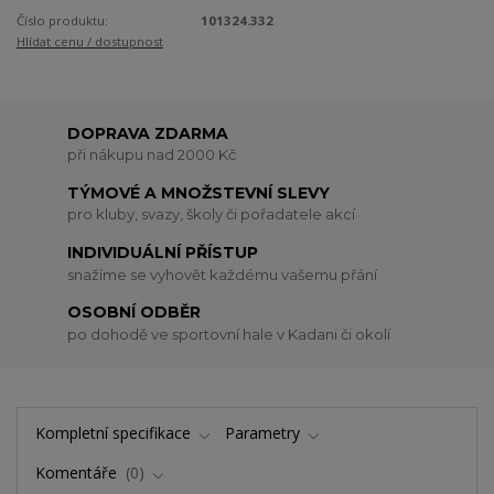
Číslo produktu:
101324.332
Hlídat cenu / dostupnost
DOPRAVA ZDARMA
při nákupu nad 2000 Kč
TÝMOVÉ A MNOŽSTEVNÍ SLEVY
pro kluby, svazy, školy či pořadatele akcí
INDIVIDUÁLNÍ PŘÍSTUP
snažíme se vyhovět každému vašemu přání
OSOBNÍ ODBĚR
po dohodě ve sportovní hale v Kadani či okolí
Kompletní specifikace
Parametry
Komentáře
0