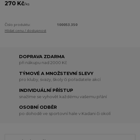
270 Kč
/
ks
Číslo produktu:
100053.350
Hlídat cenu / dostupnost
DOPRAVA ZDARMA
při nákupu nad 2000 Kč
TÝMOVÉ A MNOŽSTEVNÍ SLEVY
pro kluby, svazy, školy či pořadatele akcí
INDIVIDUÁLNÍ PŘÍSTUP
snažíme se vyhovět každému vašemu přání
OSOBNÍ ODBĚR
po dohodě ve sportovní hale v Kadani či okolí