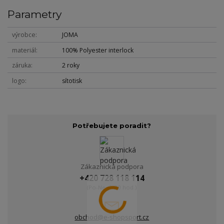
Parametry
výrobce
JOMA
materiál
100% Polyester interlock
záruka
2 roky
logo
sítotisk
Potřebujete poradit?
Zákaznická podpora
+420 728 118 114
(Po-Ne, 9-20 hod.)
obchod@e-shopsport.cz