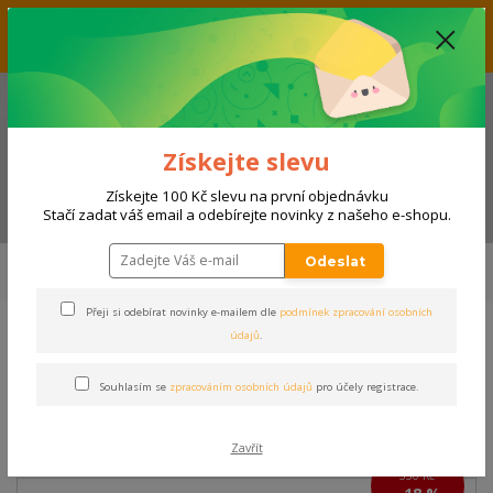
Vážení zákazníci, aktuálně nabízíme slevu až 33% na produkty
umístěné v kategorii VÝPRODEJ. Přejeme příjemný nákup! Váš tým E-
SHOPSPORT.CZ
+420 728 118 114
(Po-Ne, 9-20 hod.)
Získejte slevu
Získejte 100 Kč slevu na první objednávku
Menu
Stačí zadat váš email a odebírejte novinky z našeho e-shopu.
Úvod
SPORTY
FOTBAL, FUTSAL
Zápasové vybavení
Trenky
Odeslat
TRENKY JOMA NOBEL | MODRÁ NEBE
Přeji si odebírat novinky e-mailem dle
podmínek zpracování osobních
údajů
.
TRENKY JOMA NOBEL |
MODRÁ NEBE
Souhlasím se
zpracováním osobních údajů
pro účely registrace.
Akce
Zavřít
330 Kč