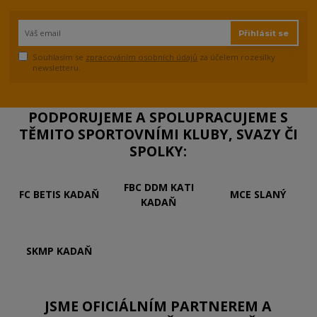
Přihlásit se
Souhlasím se
zpracováním osobních údajů
za účelem rozesílky
newsletteru.
PODPORUJEME A SPOLUPRACUJEME S
TĚMITO SPORTOVNÍMI KLUBY, SVAZY ČI
SPOLKY:
FBC DDM KATI
FC BETIS KADAŇ
MCE SLANÝ
KADAŇ
SKMP KADAŇ
JSME OFICIÁLNÍM PARTNEREM A