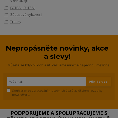
VÝPRODEJ!!!
FOTBAL, FUTSAL
Zápasové vybavení
Trenky
Nepropásněte novinky, akce
a slevy!
Můžete se kdykoli odhlásit. Zasíláme minimálně jednou měsíčně.
Přihlásit se
Souhlasím se
zpracováním osobních údajů
za účelem rozesílky
newsletteru.
PODPORUJEME A SPOLUPRACUJEME S