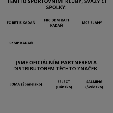
TĚMITO SPORTOVNÍMI KLUBY, SVAZY ČI
SPOLKY:
FBC DDM KATI
FC BETIS KADAŇ
MCE SLANÝ
KADAŇ
SKMP KADAŇ
JSME OFICIÁLNÍM PARTNEREM A
DISTRIBUTOREM TĚCHTO ZNAČEK :
SELECT
SALMING
JOMA (Španělsko)
(Dánsko)
(Švédsko)