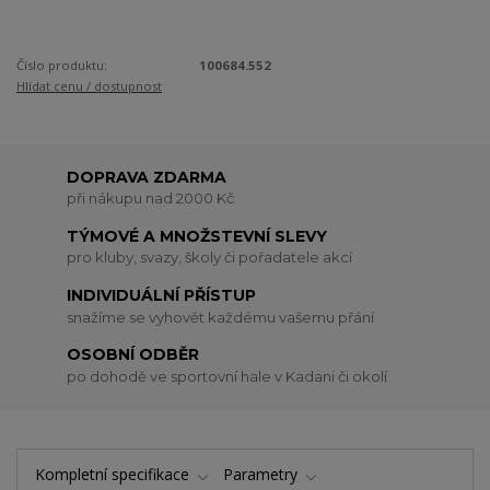
Číslo produktu:
100684.552
Hlídat cenu / dostupnost
DOPRAVA ZDARMA
při nákupu nad 2000 Kč
TÝMOVÉ A MNOŽSTEVNÍ SLEVY
pro kluby, svazy, školy či pořadatele akcí
INDIVIDUÁLNÍ PŘÍSTUP
snažíme se vyhovět každému vašemu přání
OSOBNÍ ODBĚR
po dohodě ve sportovní hale v Kadani či okolí
Kompletní specifikace
Parametry