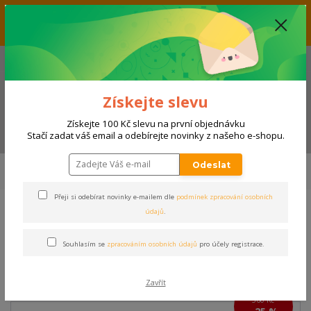
Vážení zákazníci, aktuálně nabízíme slevu až 33% na produkty
umístěné v kategorii VÝPRODEJ. Přejeme příjemný nákup! Váš tým E-
SHOPSPORT.CZ
+420 728 118 114
(Po-Ne, 9-20 hod.)
Získejte slevu
Získejte 100 Kč slevu na první objednávku
Menu
Stačí zadat váš email a odebírejte novinky z našeho e-shopu.
Úvod
VÝPRODEJ!!!
FOTBAL, FUTSAL
Zápasové vybavení
Trenky
Odeslat
TRENKY JOMA TOKIO II | FIALOVÁ - BÍLÁ
Přeji si odebírat novinky e-mailem dle
podmínek zpracování osobních
údajů
.
TRENKY JOMA TOKIO II |
FIALOVÁ - BÍLÁ
Souhlasím se
zpracováním osobních údajů
pro účely registrace.
Akce
Zavřít
360 Kč