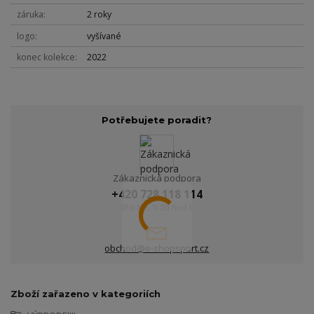
záruka
2 roky
logo
vyšívané
konec kolekce
2022
Potřebujete poradit?
Zákaznická podpora
+420 728 118 114
(Po-Ne, 9-20 hod.)
obchod@e-shopsport.cz
Zboží zařazeno v kategoriích