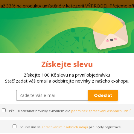
evu až 33% na produkty umístěné v kategorii VÝPRODEJ. Přejeme
Kontakty
Více
Nevíte si rady? Zavolejte.
+420 7
Hleda
ORTY
DOPLŇKY
VÝPRODEJ!!!
PO
Získejte slevu
bavení
Dresy krátký rukáv
TRIKO JOMA SUPERNOVA III | BÍLÁ - ČERNÁ
Získejte 100 Kč slevu na první objednávku
Stačí zadat váš email a odebírejte novinky z našeho e-shopu.
A III | BÍLÁ - ČERNÁ
Odeslat
Přeji si odebírat novinky e-mailem dle
podmínek zpracování osobních údajů
.
Souhlasím se
zpracováním osobních údajů
pro účely registrace.