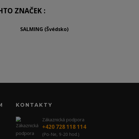
HTO ZNAČEK :
SALMING (Švédsko)
M
KONTAKTY
Zákaznická podpora
+420 728 118 114
(Po-Ne, 9-20 hod.)