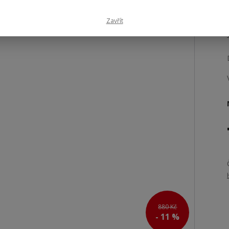
Zavřít
880 Kč
- 11 %