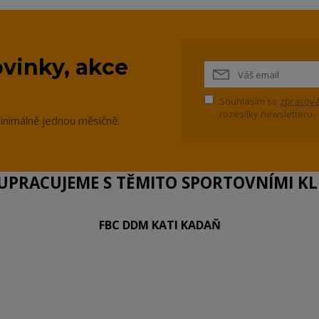
vinky, akce
Souhlasím se
zpracová
rozesílky newsletteru.
inimálně jednou měsíčně.
PRACUJEME S TĚMITO SPORTOVNÍMI KLU
FBC DDM KATI KADAŇ