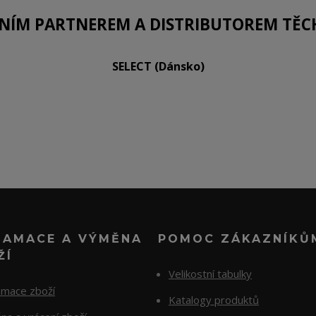
LNÍM PARTNEREM A DISTRIBUTOREM TĚC
SELECT (Dánsko)
LAMACE A VÝMĚNA
POMOC ZÁKAZNÍKŮ
ŽÍ
Velikostní tabulky
amace zboží
Katalogy produktů