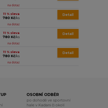
na dotaz
11 % sleva
Detail
780 Kč
/
ks
na dotaz
11 % sleva
Detail
780 Kč
/
ks
na dotaz
11 % sleva
Detail
780 Kč
/
ks
na dotaz
TUP
OSOBNÍ ODBĚR
po dohodě ve sportovní
ní
hale v Kadani či okolí