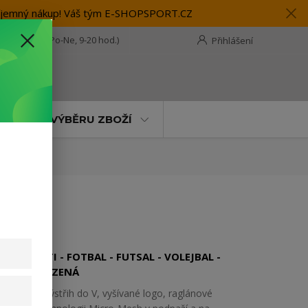
 příjemný nákup! Váš tým E-SHOPSPORT.CZ
28 118 114
(Po-Ne, 9-20 hod.)
Přihlášení
t
MOC PŘI VÝBĚRU ZBOŽÍ
MUŽI - DĚTI - FOTBAL - FUTSAL - VOLEJBAL -
TENIS - HÁZENÁ
Tričko má výstřih do V, vyšívané logo, raglánové