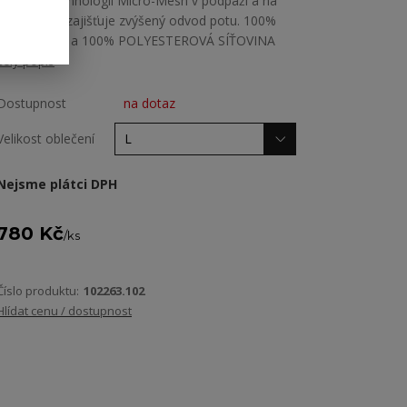
rukávy a technologii Micro-Mesh v podpaží a na
lemu, která zajišťuje zvýšený odvod potu. 100%
POLYESTER a 100% POLYESTEROVÁ SÍŤOVINA
celý popis
Dostupnost
na dotaz
Velikost oblečení
Nejsme plátci DPH
780 Kč
/
ks
Číslo produktu:
102263.102
Hlídat cenu / dostupnost