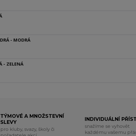
Á
ODRÁ - MODRÁ
Á - ZELENÁ
TÝMOVÉ A MNOŽSTEVNÍ
INDIVIDUÁLNÍ PŘÍS
SLEVY
snažíme se vyhovět
pro kluby, svazy, školy či
každému vašemu přá
pořadatele akcí