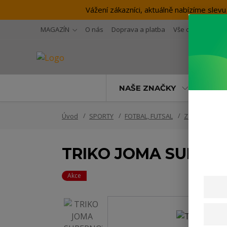
Vážení zákazníci, aktuálně nabízíme sl
MAGAZÍN
O nás
Doprava a platba
Vše o nákupu
NAŠE ZNAČKY
SP
Úvod
SPORTY
FOTBAL, FUTSAL
Zápasové vy
TRIKO JOMA SUPERNOV
Akce