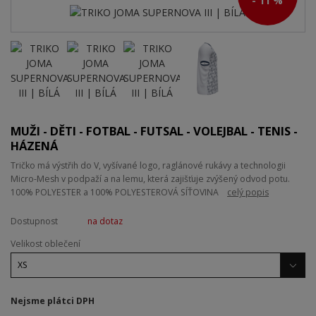
- 11 %
MUŽI - DĚTI - FOTBAL - FUTSAL - VOLEJBAL - TENIS -
HÁZENÁ
Tričko má výstřih do V, vyšívané logo, raglánové rukávy a technologii
Micro-Mesh v podpaží a na lemu, která zajišťuje zvýšený odvod potu.
100% POLYESTER a 100% POLYESTEROVÁ SÍŤOVINA
celý popis
Dostupnost
na dotaz
Velikost oblečení
Nejsme plátci DPH