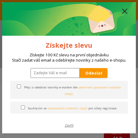
Vážení zákazníci, aktuálně nabízíme slevu až 33% na produkty
umístěné v kategorii VÝPRODEJ. Přejeme příjemný nákup! Váš tým E-
SHOPSPORT.CZ
+420 728 118 114
(Po-Ne, 9-20 hod.)
Získejte slevu
Získejte 100 Kč slevu na první objednávku
Menu
Stačí zadat váš email a odebírejte novinky z našeho e-shopu.
Úvod
SPORTY
FOTBAL, FUTSAL
Zápasové vybavení
Dresy krátký
Odeslat
rukáv
TRIKO JOMA SUPERNOVA III | BÍLÁ
Přeji si odebírat novinky e-mailem dle
podmínek zpracování osobních
údajů
.
TRIKO JOMA SUPERNOVA III |
BÍLÁ
Souhlasím se
zpracováním osobních údajů
pro účely registrace.
Akce
Zavřít
880 Kč