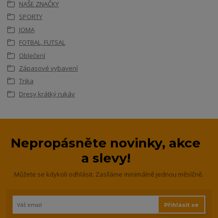
NAŠE ZNAČKY
SPORTY
JOMA
FOTBAL, FUTSAL
Oblečení
Zápasové vybavení
Trika
Dresy krátký rukáv
Nepropásněte novinky, akce
a slevy!
Můžete se kdykoli odhlásit. Zasíláme minimálně jednou měsíčně.
Přihlásit se