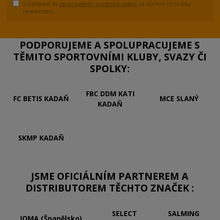
Souhlasím se
zpracováním osobních údajů
za účelem rozesílky
newsletteru.
PODPORUJEME A SPOLUPRACUJEME S
TĚMITO SPORTOVNÍMI KLUBY, SVAZY ČI
SPOLKY:
FBC DDM KATI
FC BETIS KADAŇ
MCE SLANÝ
KADAŇ
SKMP KADAŇ
JSME OFICIÁLNÍM PARTNEREM A
DISTRIBUTOREM TĚCHTO ZNAČEK :
SELECT
SALMING
JOMA (Španělsko)