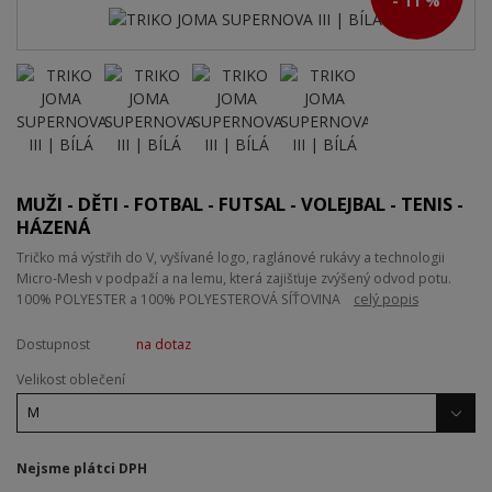
- 11 %
MUŽI - DĚTI - FOTBAL - FUTSAL - VOLEJBAL - TENIS -
HÁZENÁ
Tričko má výstřih do V, vyšívané logo, raglánové rukávy a technologii
Micro-Mesh v podpaží a na lemu, která zajišťuje zvýšený odvod potu.
100% POLYESTER a 100% POLYESTEROVÁ SÍŤOVINA
celý popis
Dostupnost
na dotaz
Velikost oblečení
Nejsme plátci DPH