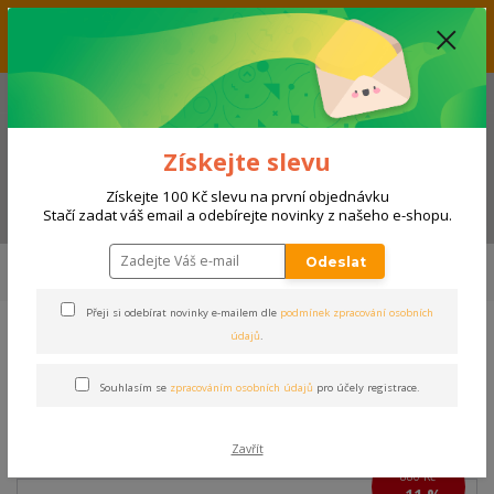
Vážení zákazníci, aktuálně nabízíme slevu až 33% na produkty
umístěné v kategorii VÝPRODEJ. Přejeme příjemný nákup! Váš tým E-
SHOPSPORT.CZ
+420 728 118 114
(Po-Ne, 9-20 hod.)
Získejte slevu
Získejte 100 Kč slevu na první objednávku
Menu
Stačí zadat váš email a odebírejte novinky z našeho e-shopu.
Úvod
SPORTY
FOTBAL, FUTSAL
Zápasové vybavení
Dresy krátký
Odeslat
rukáv
TRIKO JOMA SUPERNOVA III | BÍLÁ
Přeji si odebírat novinky e-mailem dle
podmínek zpracování osobních
údajů
.
TRIKO JOMA SUPERNOVA III |
BÍLÁ
Souhlasím se
zpracováním osobních údajů
pro účely registrace.
Akce
Zavřít
880 Kč