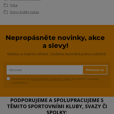
Trika
Dresy krátký rukáv
Nepropásněte novinky, akce
a slevy!
Můžete se kdykoli odhlásit. Zasíláme minimálně jednou měsíčně.
Přihlásit se
Souhlasím se
zpracováním osobních údajů
za účelem rozesílky
newsletteru.
PODPORUJEME A SPOLUPRACUJEME S
TĚMITO SPORTOVNÍMI KLUBY, SVAZY ČI
SPOLKY: