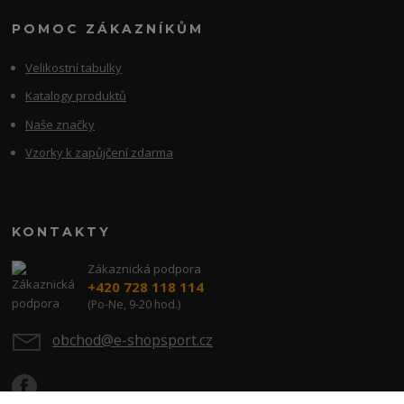
POMOC ZÁKAZNÍKŮM
Velikostní tabulky
Katalogy produktů
Naše značky
Vzorky k zapůjčení zdarma
KONTAKTY
Zákaznická podpora
+420 728 118 114
(Po-Ne, 9-20 hod.)
obchod@e-shopsport.cz