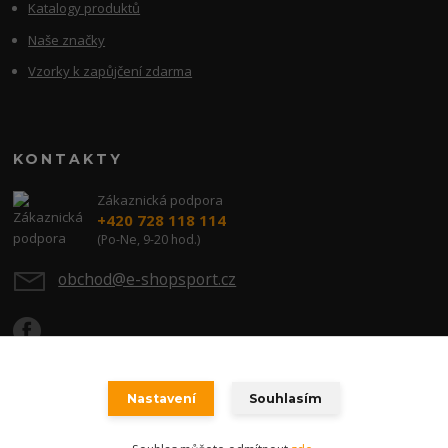
Katalogy produktů
Naše značky
Vzorky k zapůjčení zdarma
KONTAKTY
Zákaznická podpora
+420 728 118 114
(Po-Ne, 9-20 hod.)
obchod@e-shopsport.cz
Nastavení
Souhlasím
Copyright 2023 E-SHOPSPORT.CZ - Všechna práva vyhrazena.