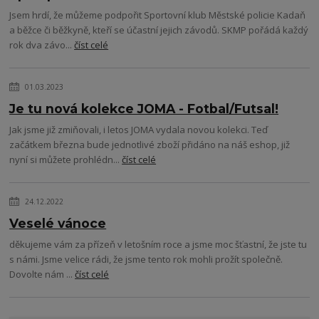
Jsem hrdí, že můžeme podpořit Sportovní klub Městské policie Kadaň
a běžce či běžkyně, kteří se účastní jejich závodů. SKMP pořádá každý
rok dva závo...
číst celé
01.03.2023
Je tu nová kolekce JOMA - Fotbal/Futsal!
Jak jsme již zmiňovali, i letos JOMA vydala novou kolekci. Teď
začátkem března bude jednotlivé zboží přidáno na náš eshop, již
nyní si můžete prohlédn...
číst celé
24.12.2022
Veselé vánoce
děkujeme vám za přízeň v letošním roce a jsme moc šťastní, že jste tu
s námi. Jsme velice rádi, že jsme tento rok mohli prožít společně.
Dovolte nám ...
číst celé