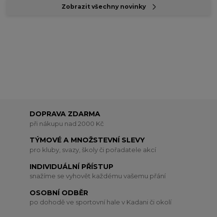
Zobrazit všechny novinky
DOPRAVA ZDARMA
při nákupu nad 2000 Kč
TÝMOVÉ A MNOŽSTEVNÍ SLEVY
pro kluby, svazy, školy či pořadatele akcí
INDIVIDUÁLNÍ PŘÍSTUP
snažíme se vyhovět každému vašemu přání
OSOBNÍ ODBĚR
po dohodě ve sportovní hale v Kadani či okolí