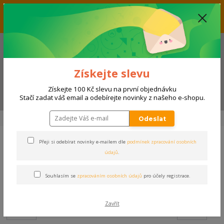
Vážení zákazníci, aktuálně nabízíme slevu až 33% na produkty
umístěné v kategorii VÝPRODEJ. Přejeme příjemný nákup! Váš tým E-
SHOPSPORT.CZ
+420 728 118 114
(Po-Ne, 9-20 hod.)
Získejte slevu
Získejte 100 Kč slevu na první objednávku
Menu
Stačí zadat váš email a odebírejte novinky z našeho e-shopu.
Úvod
DOPLŇKY
BANDÁŽE
Stehno
Odeslat
Přeji si odebírat novinky e-mailem dle
podmínek zpracování osobních
Stehno
údajů
.
Souhlasím se
zpracováním osobních údajů
pro účely registrace.
Cena:
Od
Do
Zavřít
Kč
Kč