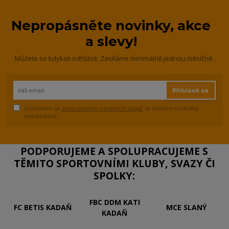
Nepropásněte novinky, akce
a slevy!
Můžete se kdykoli odhlásit. Zasíláme minimálně jednou měsíčně.
Přihlásit se
Souhlasím se
zpracováním osobních údajů
za účelem rozesílky
newsletteru.
PODPORUJEME A SPOLUPRACUJEME S
TĚMITO SPORTOVNÍMI KLUBY, SVAZY ČI
SPOLKY:
FBC DDM KATI
FC BETIS KADAŇ
MCE SLANÝ
KADAŇ